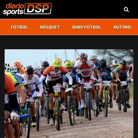
‹
›
FÚTBOL
BÁSQUET
BABY FÚTBOL
AUTOMOVI