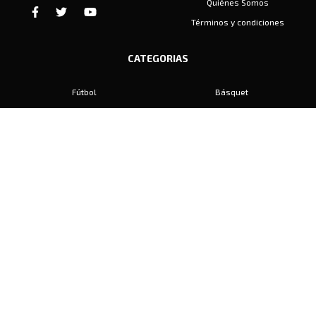
Quiénes Somos
Términos y condiciones
CATEGORIAS
Fútbol
Básquet
Baby Fútbol
Automovilismo
Voley
Padel
Golf
Hockey
Boxeo
Maratón
Natación
Otros
Motociclismo
Tiro
Rugby
Ajedrez
Tenis
Bochas
Gimnasia
CONTACTO