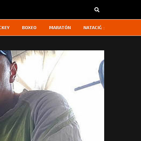
‹
›
CKEY
BOXEO
MARATÓN
NATACIÓN
OTROS