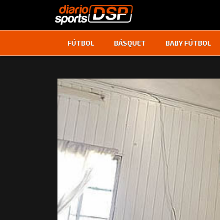
FÚTBOL
BÁSQUET
BABY FÚTBOL