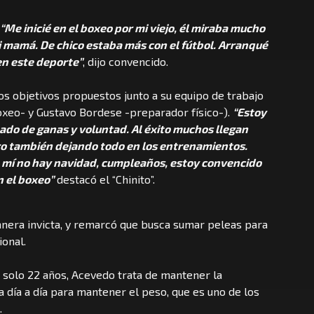
“Me inicié en el boxeo por mi viejo, él miraba mucho
 mamá. De chico estaba más con el fútbol. Arranqué
en este deporte”
, dijo convencido.
s objetivos propuestos junto a su equipo de trabajo
oxeo- y Gustavo Bordese -preparador físico-).
“Estoy
do de ganas y voluntad. Al éxito muchos llegan
ro también dejando todo en los entrenamientos.
ra mí no hay navidad, cumpleaños, estoy convencido
n el boxeo”
destacó el “Chinito”.
anera invicta, y remarcó que busca sumar peleas para
ional.
 solo 22 años, Acevedo trata de mantener la
a día a día para mantener el peso, que es uno de los
.