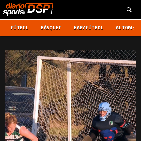
‹
›
FÚTBOL
BÁSQUET
BABY FÚTBOL
AUTOMOVI