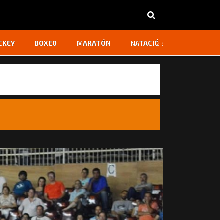
‹
›
CKEY
BOXEO
MARATÓN
NATACIÓN
OTROS