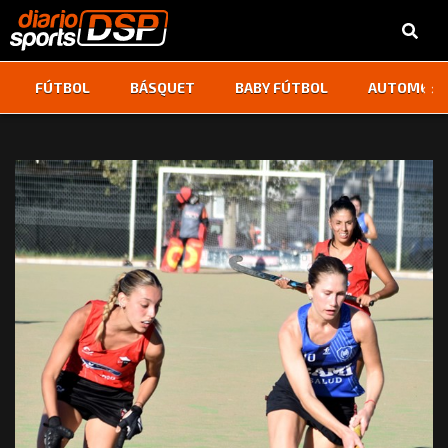
‹
›
FÚTBOL
BÁSQUET
BABY FÚTBOL
AUTOMOVI