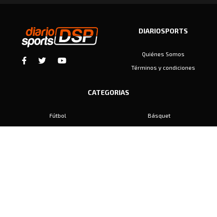
DIARIOSPORTS
Quiénes Somos
Términos y condiciones
CATEGORIAS
Fútbol
Básquet
Baby Fútbol
Automovilismo
Voley
Padel
Golf
Hockey
Boxeo
Maratón
Natación
Otros
Motociclismo
Tiro
Rugby
Ajedrez