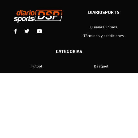
DIARIOSPORTS
Quiénes Somos
Términos y condiciones
CATEGORIAS
Fútbol
Básquet
Baby Fútbol
Automovilismo
Voley
Padel
Golf
Hockey
Boxeo
Maratón
Natación
Otros
Motociclismo
Tiro
Rugby
Ajedrez
Tenis
Bochas