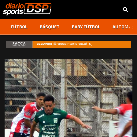
‹
›
FÚTBOL
BÁSQUET
BABY FÚTBOL
AUTOMOVI