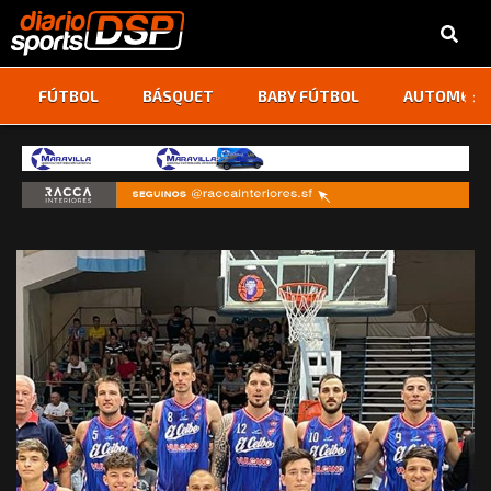
‹
›
FÚTBOL
BÁSQUET
BABY FÚTBOL
AUTOMOVI