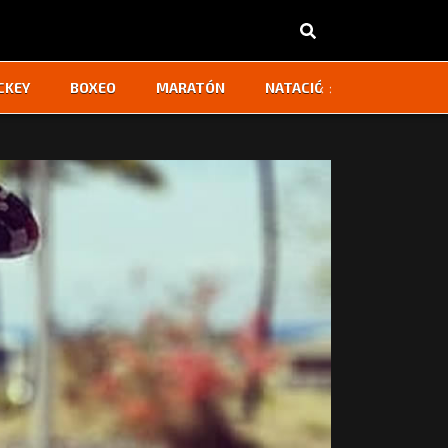
‹
›
CKEY
BOXEO
MARATÓN
NATACIÓN
OTROS