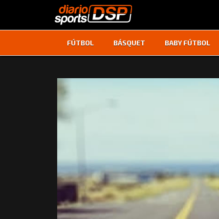
FÚTBOL
BÁSQUET
BABY FÚTBOL