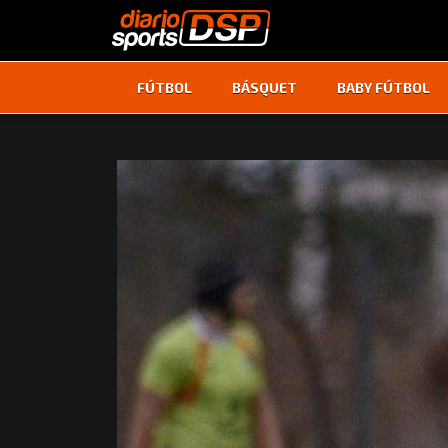
FÚTBOL
BÁSQUET
BABY FÚTBOL