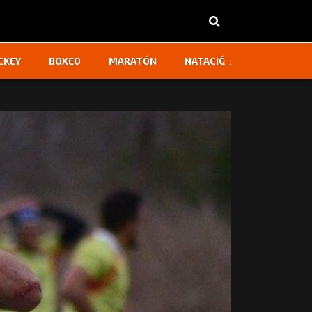
‹
›
CKEY
BOXEO
MARATÓN
NATACIÓN
OTROS