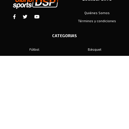
Quiénes Somos
Términos y condiciones
CATEGORIAS
Fútbol
Básquet
Baby Fútbol
Automovilismo
Voley
Padel
Golf
Hockey
Boxeo
Maratón
Natación
Otros
Motociclismo
Tiro
Rugby
Ajedrez
Tenis
Bochas
Gimnasia