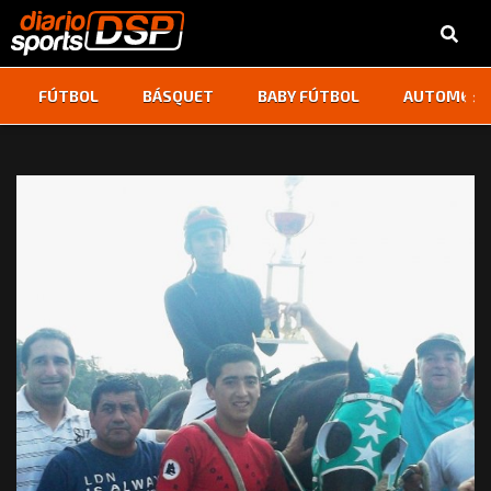
‹
›
FÚTBOL
BÁSQUET
BABY FÚTBOL
AUTOMOVI