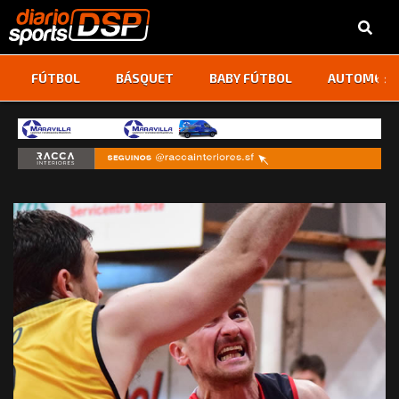
‹
›
FÚTBOL
BÁSQUET
BABY FÚTBOL
AUTOMOVI