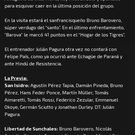
para esquivar caer en la última posición del grupo.
En la visita estará el sanfrancisqueño Bruno Barovero,
súper verdugo del “santo”. En el último enfrentamiento,
“Barova” le marcó 41 puntos en el “Hogar de los Tigres”.
El entrenador Julián Pagura otra vez no contará con
Felipe País, como ya ocurrió ante Echagüe de Paraná y
ante Hindú de Resistencia.
La Previa:
San Isidro:
Agustín Pérez Tapia, Damián Pineda, Bruno
Pérez, Hans Feder Ponce, Martín Müller, Tomás
Aimaretti, Tomás Rossi, Federico Zezular, Emmanuel
Okoye, Germán Sciutto y Jonathan Durley. DT: Julián
Pagura.
Libertad de Sunchales:
Bruno Barovero, Nicolás