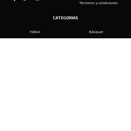
Términos y condiciones
CATEGORIAS
Fútbol
Básquet
Baby Fútbol
Automovilismo
Voley
Padel
Golf
Hockey
Boxeo
Maratón
Natación
Otros
Motociclismo
Tiro
Rugby
Ajedrez
Tenis
Bochas
Gimnasia
CONTACTO