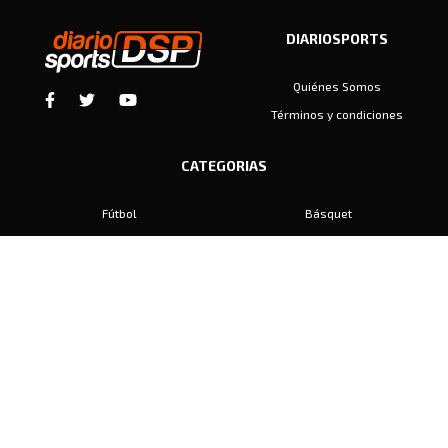
DIARIOSPORTS
Quiénes Somos
Términos y condiciones
CATEGORIAS
Fútbol
Básquet
Baby Fútbol
Automovilismo
Voley
Padel
Golf
Hockey
Boxeo
Maratón
Natación
Otros
Motociclismo
Tiro
Rugby
Ajedrez
Tenis
Bochas