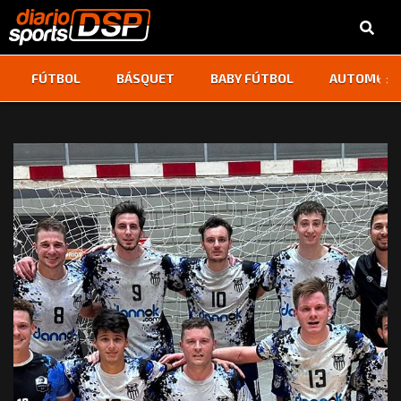
‹
›
FÚTBOL
BÁSQUET
BABY FÚTBOL
AUTOMOVI