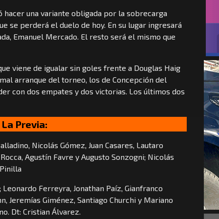
ó hacer una variante obligada por la sobrecarga
e se perderá el duelo de hoy. En su lugar ingresará
rada, Emanuel Mercado. El resto será el mismo que
que viene de igualar sin goles frente a Douglas Haig
n mal arranque del torneo, los de Concepción del
der con dos empates y dos victorias. Los últimos dos
La Previa:
lladino, Nicolás Gómez, Juan Casares, Lautaro
Rocca, Agustín Favre y Augusto Sonzogni; Nicolás
Pinilla
 Leonardo Ferreyra, Jonathan Paíz, Gianfranco
n, Jeremías Giménez, Santiago Churchi y Mariano
. Dt: Cristian Álvarez.