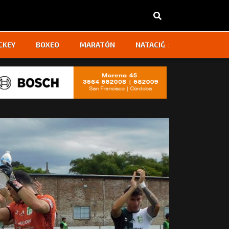
‹
›
CKEY
BOXEO
MARATÓN
NATACIÓN
OTROS