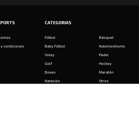
SPORTS
CATEGORIAS
Somos
Fútbol
Básquet
y condiciones
Baby Fútbol
Automovilismo
Voley
Padel
Golf
Hockey
Boxeo
Maratón
Natación
Otros
Motociclismo
Tiro
Rugby
Ajedrez
Tenis
Bochas
Gimnasia