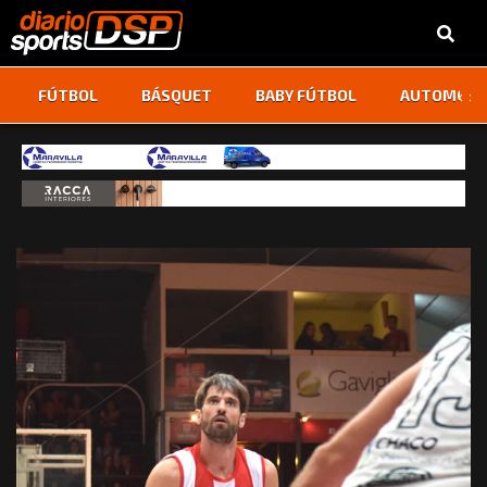
‹
›
FÚTBOL
BÁSQUET
BABY FÚTBOL
AUTOMOVI