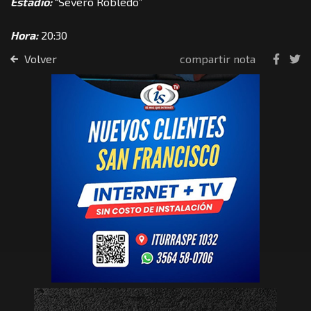
Estadio:
“Severo Robledo”
Hora:
20:30
Volver
compartir nota