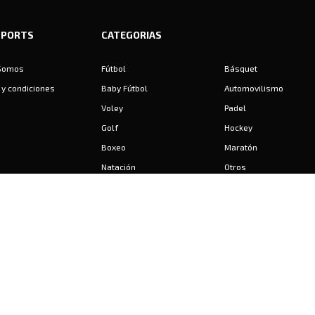
SPORTS
CATEGORIAS
Somos
Fútbol
Básquet
y condiciones
Baby Fútbol
Automovilismo
Voley
Padel
Golf
Hockey
Boxeo
Maratón
Natación
Otros
Motociclismo
Tiro
Rugby
Ajedrez
Tenis
Bochas
Gimnasia