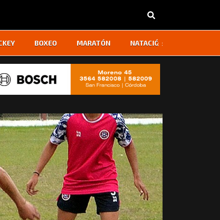
‹
›
CKEY
BOXEO
MARATÓN
NATACIÓN
OTROS