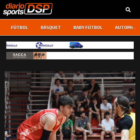
‹
›
FÚTBOL
BÁSQUET
BABY FÚTBOL
AUTOMOVI