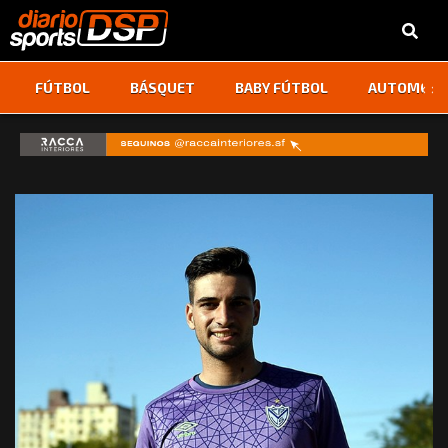
‹
›
FÚTBOL
BÁSQUET
BABY FÚTBOL
AUTOMOVI