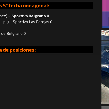
s 5° fecha nonagonal:
ópez) –
Sportivo Belgrano 0
–p-) – Sportivo Las Parejas 0
s de Belgrano 0
a de posiciones: