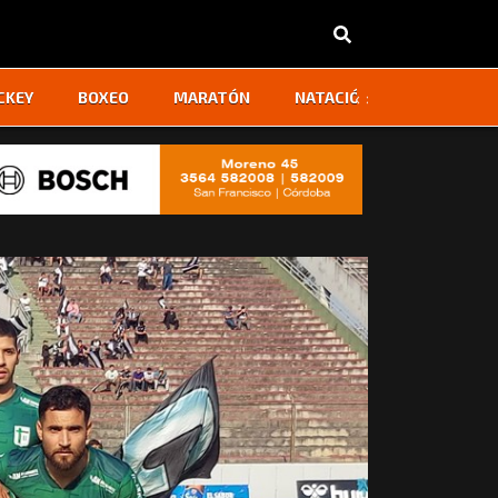
‹
›
CKEY
BOXEO
MARATÓN
NATACIÓN
OTROS