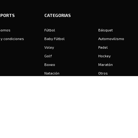
SPORTS
CATEGORIAS
Somos
Fútbol
Básquet
y condiciones
Baby Fútbol
Automovilismo
Voley
Padel
Golf
Hockey
Boxeo
Maratón
Natación
Otros
Motociclismo
Tiro
Rugby
Ajedrez
Tenis
Bochas
Gimnasia