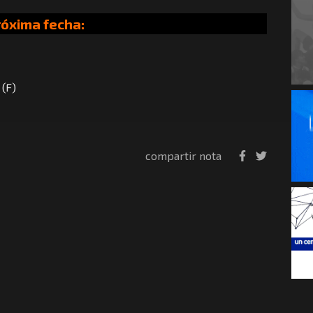
róxima fecha:
 (F)
compartir nota