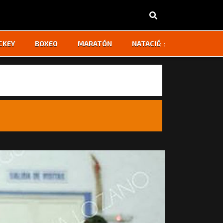
‹
›
CKEY
BOXEO
MARATÓN
NATACIÓN
OTROS