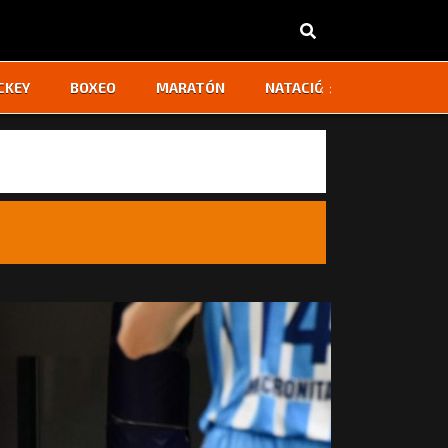
‹
›
CKEY
BOXEO
MARATÓN
NATACIÓN
OTROS