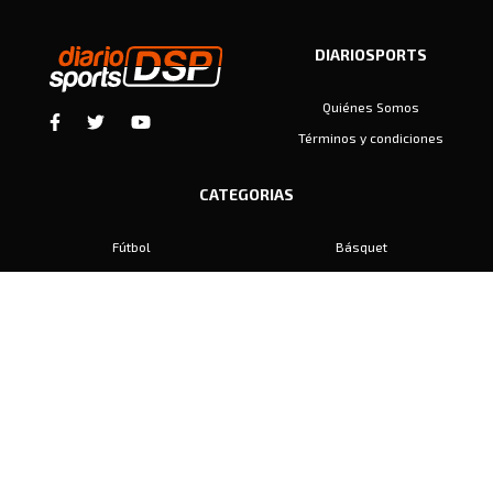
DIARIOSPORTS
Quiénes Somos
Términos y condiciones
CATEGORIAS
Fútbol
Básquet
Baby Fútbol
Automovilismo
Voley
Padel
Golf
Hockey
Boxeo
Maratón
Natación
Otros
Motociclismo
Tiro
Rugby
Ajedrez