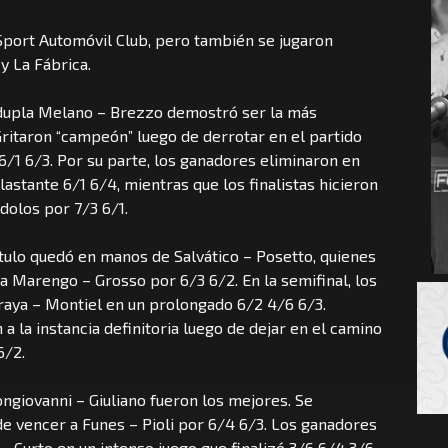
 Sport Automóvil Club, pero también se jugaron
y La Fábrica.
la dupla Melano – Brezzo demostró ser la más
 Gritaron “campeón” luego de derrotar en el partido
6/1 6/3. Por su parte, los ganadores eliminaron en
astante 6/1 6/4, mientras que los finalistas hicieron
dolos por 7/3 6/1.
título quedó en manos de Salvático – Posetto, quienes
 a Marengo – Grosso por 6/3 6/2. En la semifinal, los
aya – Montiel en un prolongado 6/2 4/6 6/3.
a la instancia definitoria luego de dejar en el camino
6/2.
ngiovanni – Giuliano fueron los mejores. Se
 de vencer a Funes – Pioli por 6/4 6/3. Los ganadores
– Curto en un intenso juego que finalizó 3/6 6/4 3/6,