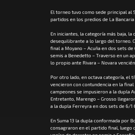
El torneo tuvo como sede principal al
partidos en los predios de La Bancaria 
En iniciantes, la categoría más baja, 
desequilibrante a lo largo del torneo.
final a Moyano – Acuña en dos sets de 
semis a Benedetto – Traverso en un apl
lo propio ante Rivara – Novara vencién
Por otro lado, en octava categoría, el 
vencieron con contundencia en la final
campeones se impusieron a la dupla Ar
Entretanto, Marengo – Grosso llegaron 
a la dupla Ferreyra en dos sets de 6/1 
En Suma 13 la dupla conformada por Bo
consagraron en el partido final, luego
venían de derrotar en semis a Scarafia 