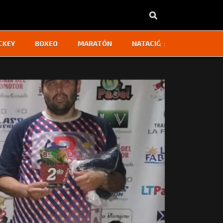
‹
›
CKEY
BOXEO
MARATÓN
NATACIÓN
OTROS