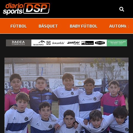
‹
›
FÚTBOL
BÁSQUET
BABY FÚTBOL
AUTOMOVI