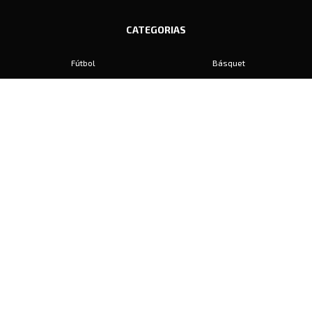
CATEGORIAS
Fútbol
Básquet
Baby Fútbol
Automovilismo
Voley
Padel
Golf
Hockey
Boxeo
Maratón
Natación
Otros
Motociclismo
Tiro
Rugby
Ajedrez
Tenis
Bochas
Gimnasia
CONTACTO
prensa@diariosports.com.ar