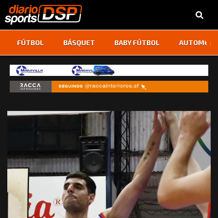
‹
›
FÚTBOL
BÁSQUET
BABY FÚTBOL
AUTOMOVI