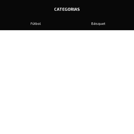
CATEGORIAS
Fútbol
Básquet
Baby Fútbol
Automovilismo
Voley
Padel
Golf
Hockey
Boxeo
Maratón
Natación
Otros
Motociclismo
Tiro
Rugby
Ajedrez
Tenis
Bochas
Gimnasia
CONTACTO
prensa@diariosports.com.ar