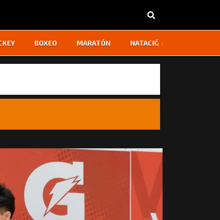
‹
›
CKEY
BOXEO
MARATÓN
NATACIÓN
OTROS