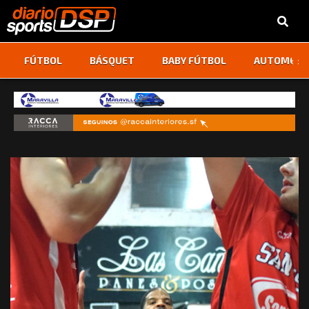
‹
›
FÚTBOL
BÁSQUET
BABY FÚTBOL
AUTOMOVI