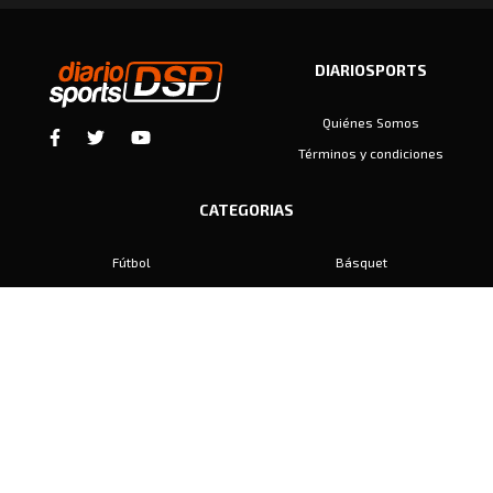
DIARIOSPORTS
Quiénes Somos
Términos y condiciones
CATEGORIAS
Fútbol
Básquet
Baby Fútbol
Automovilismo
Voley
Padel
Golf
Hockey
Boxeo
Maratón
Natación
Otros
Motociclismo
Tiro
Rugby
Ajedrez