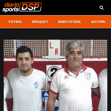
‹
›
FÚTBOL
BÁSQUET
BABY FÚTBOL
AUTOMOVI