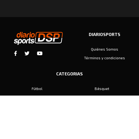
DIARIOSPORTS
Quiénes Somos
Términos y condiciones
CATEGORIAS
Fútbol
Básquet
Baby Fútbol
Automovilismo
Voley
Padel
Golf
Hockey
Boxeo
Maratón
Natación
Otros