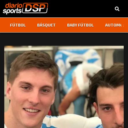
‹
›
FÚTBOL
BÁSQUET
BABY FÚTBOL
AUTOMOVI