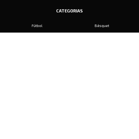
CATEGORIAS
Fútbol
Básquet
Baby Fútbol
Automovilismo
Voley
Padel
Golf
Hockey
Boxeo
Maratón
Natación
Otros
Motociclismo
Tiro
Rugby
Ajedrez
Tenis
Bochas
Gimnasia
CONTACTO
prensa@diariosports.com.ar