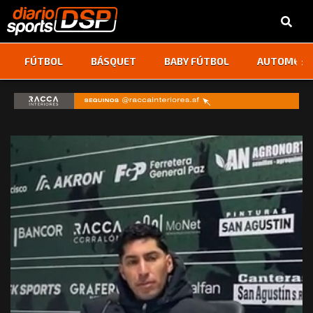
‹
›
FÚTBOL
BÁSQUET
BABY FÚTBOL
AUTOMOVI