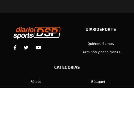
DIARIOSPORTS
Quiénes Somos
Términos y condiciones
CATEGORIAS
Fútbol
Básquet
Baby Fútbol
Automovilismo
Voley
Padel
Golf
Hockey
Boxeo
Maratón
Natación
Otros
Motociclismo
Tiro