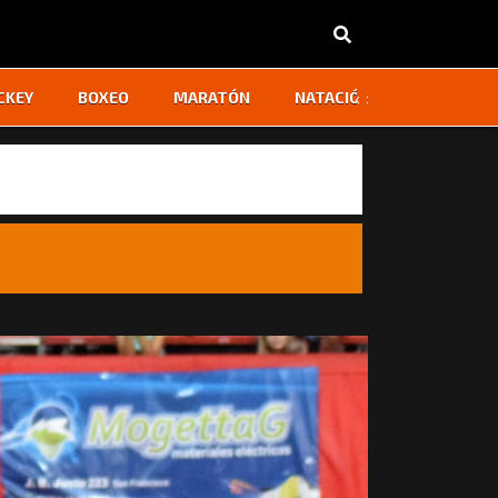
‹
›
CKEY
BOXEO
MARATÓN
NATACIÓN
OTROS