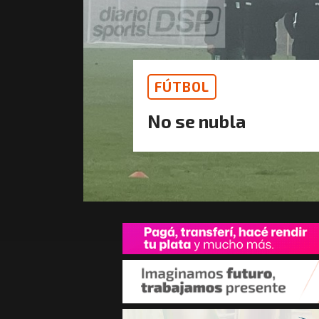
FÚTBOL
No se nubla