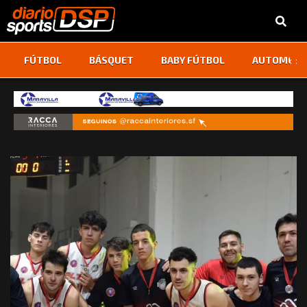
‹
›
FÚTBOL
BÁSQUET
BABY FÚTBOL
AUTOMOVI