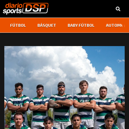
‹
›
FÚTBOL
BÁSQUET
BABY FÚTBOL
AUTOMOVI