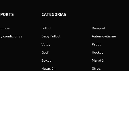
SPORTS
CATEGORIAS
Somos
Fútbol
Básquet
y condiciones
Baby Fútbol
Automovilismo
Voley
Padel
Golf
Hockey
Boxeo
Maratón
Natación
Otros
Motociclismo
Tiro
Rugby
Ajedrez
Tenis
Bochas
Gimnasia