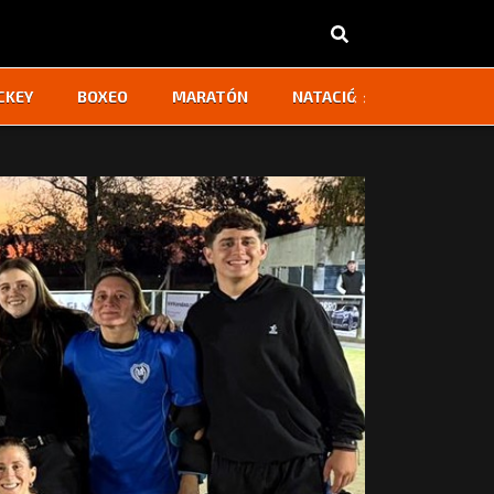
‹
›
CKEY
BOXEO
MARATÓN
NATACIÓN
OTROS