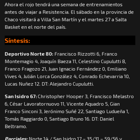
Ahora el rojo tendrá una semana de entrenamientos
antes de viajar a Resistencia. El sábado en la provincia de
Chaco visitará a Villa San Martín y el martes 27 a Salta
Basket en el norte del país.
Síntesis:
Deportivo Norte 80:
Francisco Rizzotti 6, Franco
Montemagio 4, Joaquín Baeza 11, Celestino Cupulutti 8,
Franco Fragozo 21, Juan Ignacio Fernández 0, Emiliano
Vives 4, Julián Lorca González 4, Conrado Echevarria 10,
Lucas Nuñez 12. DT: Alejandro Cupulutti.
San Isidro 67:
Christopher Hooper 3, Francisco Melastro
6, César Lavoratornuovo 11, Vicente Aquadro 5, Gian
Franco Sinconi 3, Jerónimo Suñé 22, Santiago Ludueña 1,
Tomás Raggiardo 0, Santiago Bruno 16. DT: Daniel
Beltramo.
Parciales:
Norte 14 / San Isidro 17 – 35/31 – 59/56 y