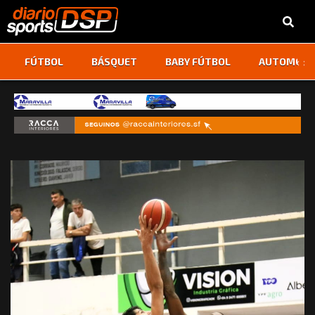
‹
›
FÚTBOL
BÁSQUET
BABY FÚTBOL
AUTOMOVI