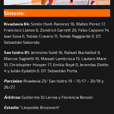
Síntesis:
Rivadavia 84:
Simón Hunt-Ramirez 16, Mateo Perez 17,
Francisco Llanos 6, Zondrick Garrett 20, Febo Capponi 14,
Juan Sosa 0, Tobías Cravero 11, Tomás Raggiardo 0. DT:
Sebastián Saborido.
San Isidro 81:
Jerónimo Suñé 16, Nahuel Buchaillot 9,
Marcos Saglietti 10, Manuel Lambrisca 15, Lautaro Mare
10, Christopher Hooper 17, Emilio Boyé 0, Jeremías Diotto
4 y Julián Eydallín 0. DT: Sebastián Porta.
Parciales:
Rivadavia 23/ San Isidro 19 – 15/17 – 20/18 y
26/27.
Árbitros:
Guillermo Di Lernia y Florencia Benzer.
Estadio:
“Leopoldo Brozovich”