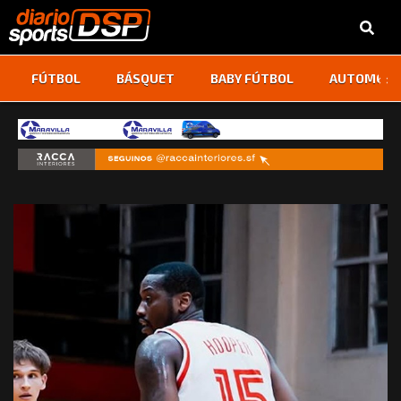
‹
›
FÚTBOL
BÁSQUET
BABY FÚTBOL
AUTOMOVI