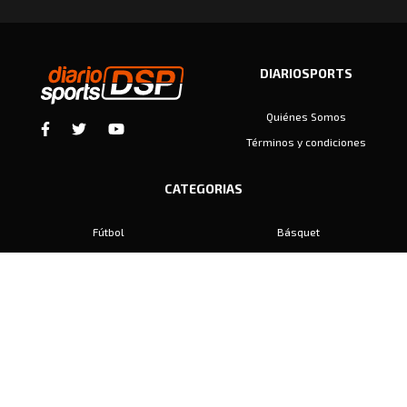
DIARIOSPORTS
Quiénes Somos
Términos y condiciones
CATEGORIAS
Fútbol
Básquet
Baby Fútbol
Automovilismo
Voley
Padel
Golf
Hockey
Boxeo
Maratón
Natación
Otros
Motociclismo
Tiro