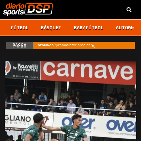
‹
›
FÚTBOL
BÁSQUET
BABY FÚTBOL
AUTOMOVI