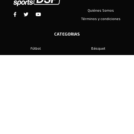
Quiénes Somos
Términos y condiciones
CATEGORIAS
Fútbol
Básquet
Baby Fútbol
Automovilismo
Voley
Padel
Golf
Hockey
Boxeo
Maratón
Natación
Otros
Motociclismo
Tiro
Rugby
Ajedrez
Tenis
Bochas
Gimnasia