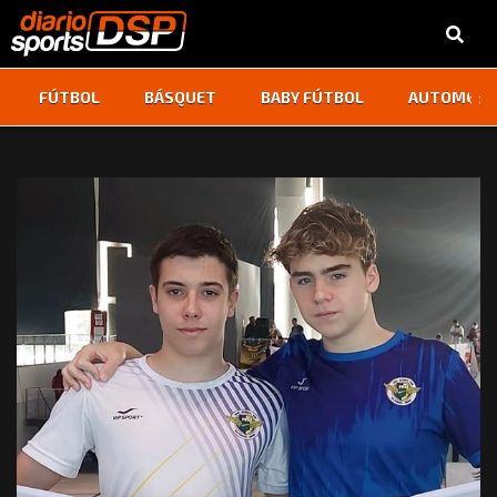
‹
›
FÚTBOL
BÁSQUET
BABY FÚTBOL
AUTOMOVI