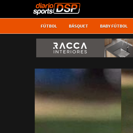
FÚTBOL
BÁSQUET
BABY FÚTBOL