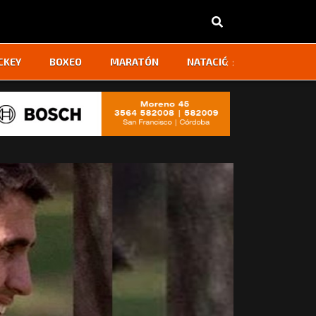
‹
›
CKEY
BOXEO
MARATÓN
NATACIÓN
OTROS