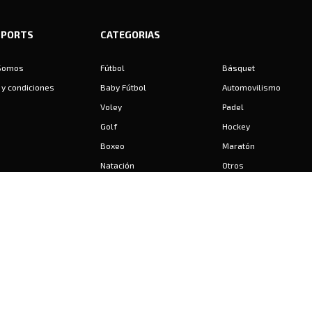
SPORTS
CATEGORIAS
Somos
Fútbol
Básquet
y condiciones
Baby Fútbol
Automovilismo
Voley
Padel
Golf
Hockey
Boxeo
Maratón
Natación
Otros
Motociclismo
Tiro
Rugby
Ajedrez
Tenis
Bochas
Gimnasia