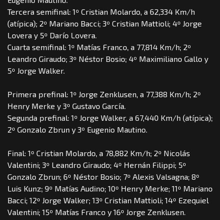
Tercera semifinal: 1º Cristian Molardo, a 62,334 Km/h
(atípica); 2º Mariano Bacci; 3º Cristian Mattioli; 4º Jorge
Lovera y 5º Darío Lovera.
Cuarta semifinal: 1º Matías Franco, a 77,814 Km/h; 2º
Leandro Giraudo; 3º Néstor Bosio; 4º Maximiliano Gallo y
5º Jorge Walker.
Primera prefinal: 1º Jorge Zenklusen, a 77,388 Km/h; 2º
Henry Merke y 3º Gustavo García.
Segunda prefinal: 1º Jorge Walker, a 67,440 Km/h (atípica);
2º Gonzalo Zbrun y 3º Eugenio Mautino.
Final: 1º Cristian Molardo, a 78,882 Km/h; 2º Nicolás
Valentini; 3º Leandro Giraudo; 4º Hernán Filippi; 5º
Gonzalo Zbrun; 6º Néstor Bosio; 7º Alexis Valsagna; 8º
Luis Kunz; 9º Matías Audino; 10º Henry Merke; 11º Mariano
Bacci; 12º Jorge Walker; 13º Cristian Mattioli; 14º Ezequiel
Valentini; 15º Matías Franco y 16º Jorge Zenklusen.