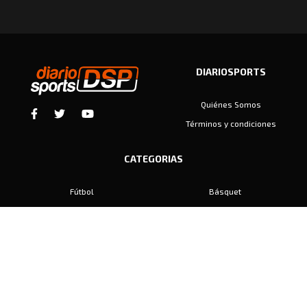
DIARIOSPORTS
Quiénes Somos
Términos y condiciones
CATEGORIAS
Fútbol
Básquet
Baby Fútbol
Automovilismo
Voley
Padel
Golf
Hockey
Boxeo
Maratón
Natación
Otros
Motociclismo
Tiro