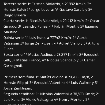
Tercera serie: 1º Cristian Molardo, a 79,332 Km/h; 2º
Hernán Calvi; 3º Jorge Lovera; 4º Gustavo García y 5º
Diego Bruera.
Cuarta serie: 1º Nicolás Valentini, a 79,412 Km/h; 2º Oscar
Giraudo; 3º Leandro Funes; 4º Fabián Monti y 5º Eugenio
Mautino.
Quinta serie: 1º Luis Kunz, a 77,742 Km/h; 2º Alexis
Valsagna; 3º Jorge Zenklusen; 4º Adriel Viano y 5º Arturo
Funes.
Sexta serie: 1º Matías Audino, a 78,277 Km/h; 2º Ezequiel
Gilli; 3º Matías Franco; 4º Nicolás Scandalo y 5º Osmar
Garbagnoli.
Primera semifinal: 1º Matías Audino, a 78,706 Km/h; 2º
Hernán Filippi; 3º Ezequiel Valentini; 4º Luis Walker y 5º
Jorge Zenklusen.
Segunda semifinal: 1º Nicolás Valentini, a 78,378 Km/h; 2º
Luis Kunz; 3º Alexis Valsagna; 4º Henry Merke y 5º
Eugenio Mautino.