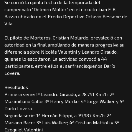
Se corrió la quinta fecha de la temporada del
campeonato “Delmiro Müller” en el circuito Juan F. B.
Basso ubicado en el Predio Deportivo Octavio Bessone de
Vila.
El piloto de Morteros, Cristian Molardo, prevaleció con
autoridad en la final ampliando de manera progresiva su
diferencia sobre Nicolás Valentini y Leandro Giraudo,
quienes lo escoltaron. La actividad convocó a 44
participantes, entre ellos el sanfrancisqueños Darío
Lovera.
Resultados
Primera serie: 1º Leandro Giraudo, a 78,741 Km/h; 2º
Maximiliano Gallo; 3º Henry Merke; 4º Jorge Walker y 5º
Darío Lovera.
Segunda serie: 1º Hernán Filippi, a 79,987 Km/h; 2º
Mariano Bacci; 3º Luis Walker; 4º Cristian Mattioli y 5º
Ezequiel Valentini.