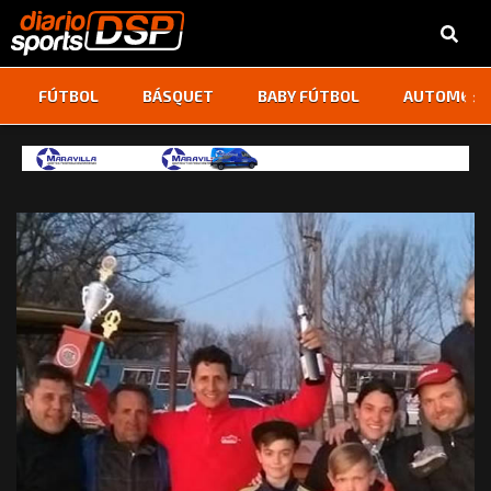
‹
›
FÚTBOL
BÁSQUET
BABY FÚTBOL
AUTOMOVI