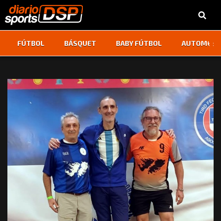
‹
›
FÚTBOL
BÁSQUET
BABY FÚTBOL
AUTOMOVI