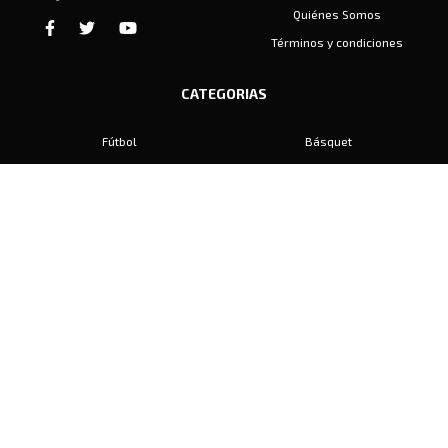
Quiénes Somos
Términos y condiciones
CATEGORIAS
Fútbol
Básquet
Baby Fútbol
Automovilismo
Voley
Padel
Golf
Hockey
Boxeo
Maratón
Natación
Otros
Motociclismo
Tiro
Rugby
Ajedrez
Tenis
Bochas
Gimnasia
CONTACTO