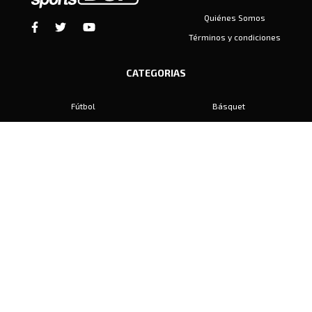
Quiénes Somos
Términos y condiciones
CATEGORIAS
Fútbol
Básquet
Baby Fútbol
Automovilismo
Voley
Padel
Golf
Hockey
Boxeo
Maratón
Natación
Otros
Motociclismo
Tiro
Rugby
Ajedrez
Tenis
Bochas
Gimnasia