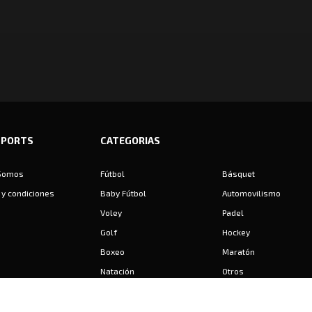
SPORTS
CATEGORIAS
Somos
Fútbol
Básquet
y condiciones
Baby Fútbol
Automovilismo
Voley
Padel
Golf
Hockey
Boxeo
Maratón
Natación
Otros
Motociclismo
Tiro
Rugby
Ajedrez