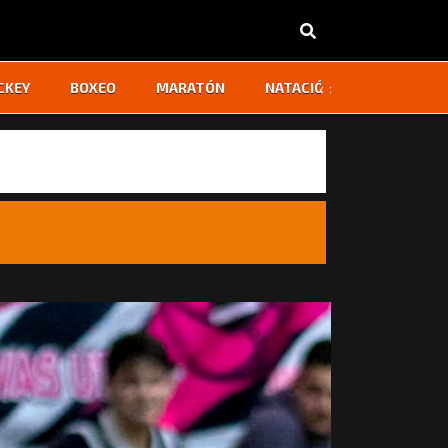
‹
›
CKEY
BOXEO
MARATÓN
NATACIÓN
OTROS