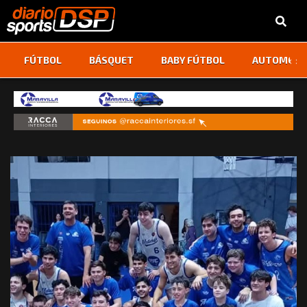
‹
›
FÚTBOL
BÁSQUET
BABY FÚTBOL
AUTOMOVI