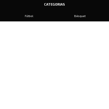
CATEGORIAS
Fútbol
Básquet
Baby Fútbol
Automovilismo
Voley
Padel
Golf
Hockey
Boxeo
Maratón
Natación
Otros
Motociclismo
Tiro
Rugby
Ajedrez
Tenis
Bochas
Gimnasia
CONTACTO
prensa@diariosports.com.ar